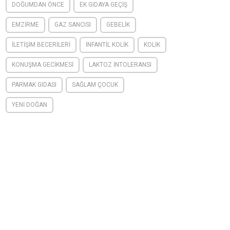
DOĞUMDAN ÖNCE
EK GIDAYA GEÇIŞ
EMZIRME
GAZ SANCISI
GEBELIK
ILETIŞIM BECERILERI
INFANTIL KOLIK
KOLIK
KONUŞMA GECIKMESI
LAKTOZ INTOLERANSI
PARMAK GIDASI
SAĞLAM ÇOCUK
YENI DOĞAN