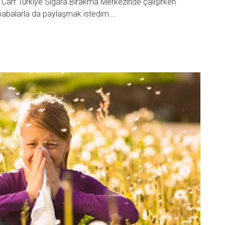
n Carr Türkiye Sigara Bırakma Merkezinde çalışırken
 babalarla da paylaşmak istedim….