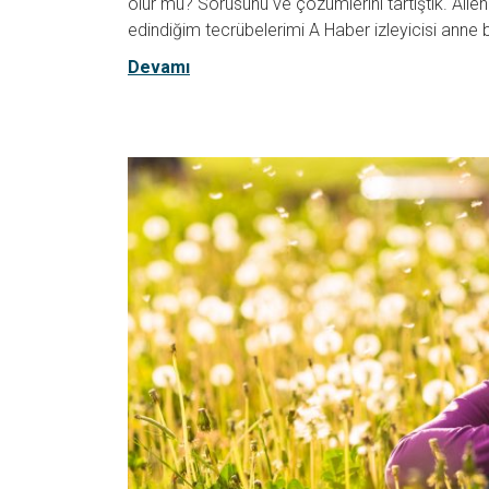
olur mu? Sorusunu ve çözümlerini tartıştık. Alle
edindiğim tecrübelerimi A Haber izleyicisi anne
Devamı