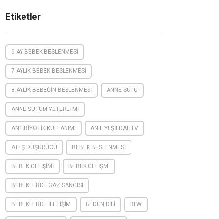
Etiketler
6 AY BEBEK BESLENMESI
7 AYLIK BEBEK BESLENMESI
8 AYLIK BEBEĞIN BESLENMESI
ANNE SÜTÜ
ANNE SÜTÜM YETERLI MI
ANTIBIYOTIK KULLANIMI
ANIL YEŞILDAL TV
ATEŞ DÜŞÜRÜCÜ
BEBEK BESLENMESI
BEBEK GELIŞIMI
BEBEK GELIŞMI
BEBEKLERDE GAZ SANCISI
BEBEKLERDE ILETIŞIM
BEDEN DILI
BLW