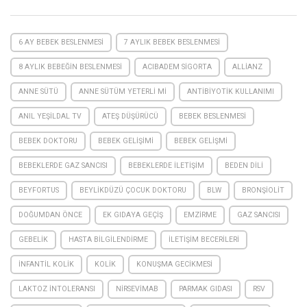
6 AY BEBEK BESLENMESI
7 AYLIK BEBEK BESLENMESI
8 AYLIK BEBEĞIN BESLENMESI
ACIBADEM SIGORTA
ALLIANZ
ANNE SÜTÜ
ANNE SÜTÜM YETERLI MI
ANTIBIYOTIK KULLANIMI
ANIL YEŞILDAL TV
ATEŞ DÜŞÜRÜCÜ
BEBEK BESLENMESI
BEBEK DOKTORU
BEBEK GELIŞIMI
BEBEK GELIŞMI
BEBEKLERDE GAZ SANCISI
BEBEKLERDE ILETIŞIM
BEDEN DILI
BEYFORTUS
BEYLIKDÜZÜ ÇOCUK DOKTORU
BLW
BRONŞIOLIT
DOĞUMDAN ÖNCE
EK GIDAYA GEÇIŞ
EMZIRME
GAZ SANCISI
GEBELIK
HASTA BILGILENDIRME
ILETIŞIM BECERILERI
INFANTIL KOLIK
KOLIK
KONUŞMA GECIKMESI
LAKTOZ INTOLERANSI
NIRSEVIMAB
PARMAK GIDASI
RSV